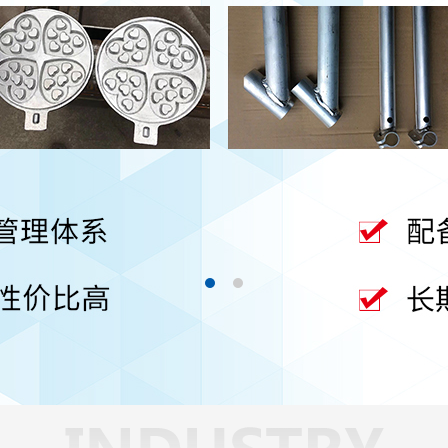
好色先生
VAPP
熱處理
廠
熱功能好，高溫強度高 抗氧
、抗熱震功能好
查看更多 >