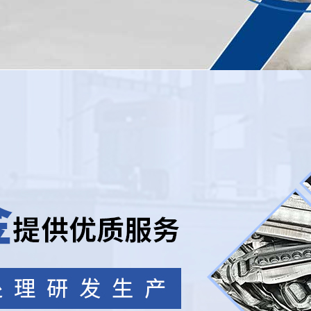
深圳好色先生TVAPP熱處理
產品中心
品質源於專業，不斷追求創新，以質量的標尺用心製造
鋁合金
鋁合金
鋁合金
管材型材類
自行車前叉類
滑板電動車架