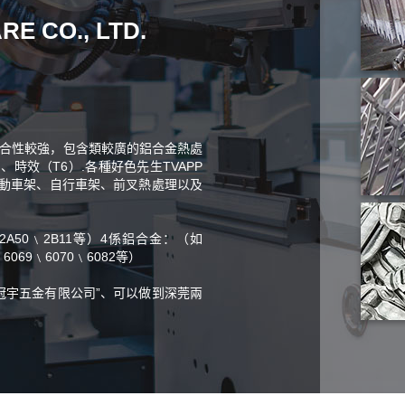
E CO., LTD.
綜合性較強，包含類較廣的鋁合金熱處
時效（T6）.各種好色先生TVAPP
動車架、自行車架、前叉熱處理以及
2A50﹨2B11等）4係鋁合金：（如
6069﹨6070﹨6082等）
冠宇五金有限公司”、可以做到深莞兩