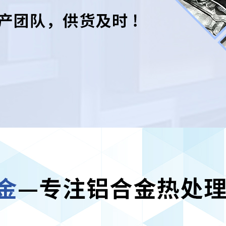
鑄造鋁合金
熱
處理廠家
進加工功能，尺度的穩定性
查看更多 >