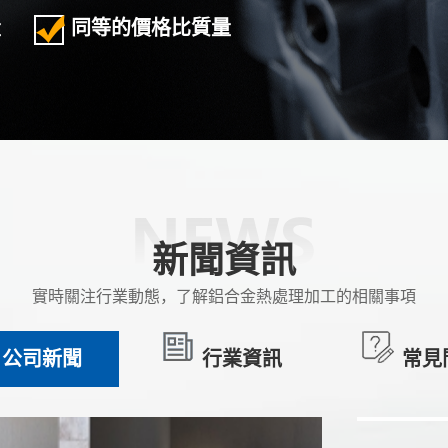
19
量
同等的價格比質量
2020-03
19
2020-03
新聞資訊
實時關注行業動態，了解鋁合金熱處理加工的相關事項
19
公司新聞
行業資訊
常見
2020-03