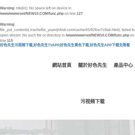
Warning
: mkdir(): No space left on device in
/www/wwwroot/NEW10.COM/func.php
on line
127
Warning
:
file_put_contents(./cachefile_yuan/jnfodi.com/cache/45/92fce/7c9ab.html): failed to
open stream: No such file or directory in
/www/wwwroot/NEW10.COM/func.php
on
line
115
好色先生污视频下载,好色先生TVAPP,好色先生黄色下载,好色先生APP下载无限看
網站首頁
關於好色先生
產品中心
污视频下载