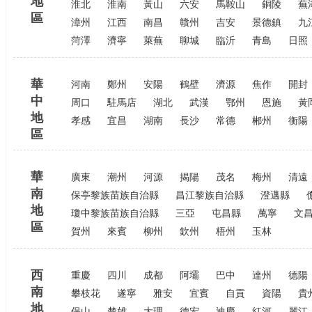
地
淮北
淮南
黃山
六安
馬鞍山
銅陵
蕪
區
漳州
江西
南昌
贛州
吉安
景德鎮
九
菏澤
濟寧
萊蕪
聊城
臨沂
青島
日照
華
河南
鄭州
安陽
鶴壁
濟源
焦作
開封
中
周口
駐馬店
湖北
武漢
鄂州
恩施
黃
地
孝感
宜昌
湖南
長沙
常德
郴州
衡陽
區
華
廣東
潮州
河源
揭陽
茂名
梅州
清遠
南
保亭黎族苗族自治縣
昌江黎族自治縣
澄邁縣
地
瓊中黎族苗族自治縣
三亞
屯昌縣
萬寧
文
區
賀州
來賓
柳州
欽州
梧州
玉林
西
重慶
四川
成都
阿壩
巴中
達州
德陽
南
攀枝花
遂寧
雅安
宜賓
自貢
資陽
貴
地
保山
楚雄
大理
德宏
迪慶
紅河
麗江