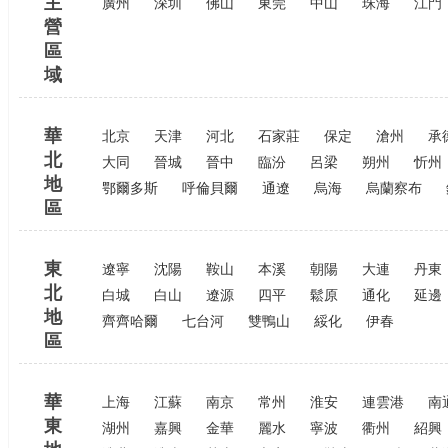
主
廣州
深圳
佛山
東莞
中山
珠海
江門
營
區
域
華
北京
天津
河北
石家莊
保定
滄州
承
北
大同
晉城
晉中
臨汾
呂梁
朔州
忻州
地
鄂爾多斯
呼倫貝爾
通遼
烏海
烏蘭察布
區
東
遼寧
沈陽
鞍山
本溪
朝陽
大連
丹東
北
白城
白山
遼源
四平
鬆原
通化
延邊
地
齊齊哈爾
七台河
雙鴨山
綏化
伊春
區
華
上海
江蘇
南京
常州
淮安
連雲港
南
東
湖州
嘉興
金華
麗水
寧波
衢州
紹興