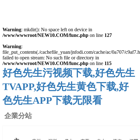
Warning
: mkdir(): No space left on device in
/www/wwwroot/NEW10.COM/func.php
on line
127
Warning
:
file_put_contents(./cachefile_yuan/jnfodi.com/cache/ac/0a707/c9af7.h
failed to open stream: No such file or directory in
/www/wwwroot/NEW10.COM/func.php
on line
115
好色先生污视频下载,好色先生
TVAPP,好色先生黄色下载,好
色先生APP下载无限看
企業分站