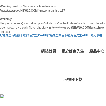
Warning
: mkdir(): No space left on device in
/www/wwwroot/NEW10.COM/func.php
on line
127
Warning
:
file_put_contents(./cachefile_yuan/jnfodi.com/cache/f4/deae0/ce1ad.html): failed to
open stream: No such file or directory in
/www/wwwroot/NEW10.COM/func.php
on
line
115
好色先生污视频下载,好色先生TVAPP,好色先生黄色下载,好色先生APP下载无限看
網站首頁
關於好色先生
產品中心
污视频下载