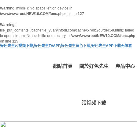
Warning
: mkdir(): No space left on device in
/www/wwwroot/NEW10.COM/func.php
on line
127
Warning
:
file_put_contents(./cachefile_yuan/jnfodi.com/cache/57/db2d3/dec58.html): failed
to open stream: No such file or directory in
/www/wwwroot/NEW10.COM/func.php
on line
115
好色先生污视频下载,好色先生TVAPP,好色先生黄色下载,好色先生APP下载无限看
網站首頁
關於好色先生
產品中心
污视频下载