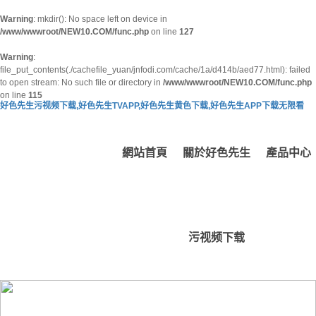
Warning
: mkdir(): No space left on device in
/www/wwwroot/NEW10.COM/func.php
on line
127
Warning
:
file_put_contents(./cachefile_yuan/jnfodi.com/cache/1a/d414b/aed77.html): failed
to open stream: No such file or directory in
/www/wwwroot/NEW10.COM/func.php
on line
115
好色先生污视频下载,好色先生TVAPP,好色先生黄色下载,好色先生APP下载无限看
網站首頁
關於好色先生
產品中心
污视频下载